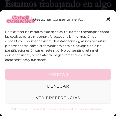
Estamos trabajando en algo
increíble, ¡vuelve pronto!
Gestionar consentimiento
Para ofrecer las mejores experiencias, utilizamos tecnologías como
las cookies para almacenar y/o acceder a la información del
dispositivo. El consentimiento de estas tecnologías nos permitirá
procesar datos como el comportamiento de navegación o las
identificaciones únicas en este sitio. No consentir o retirar el
consentimiento, puede afectar negativamente a ciertas
características y funciones.
ACEPTAR
DENEGAR
VER PREFERENCIAS
Política de cookies
Politica de privacidad
Terminos del servicio