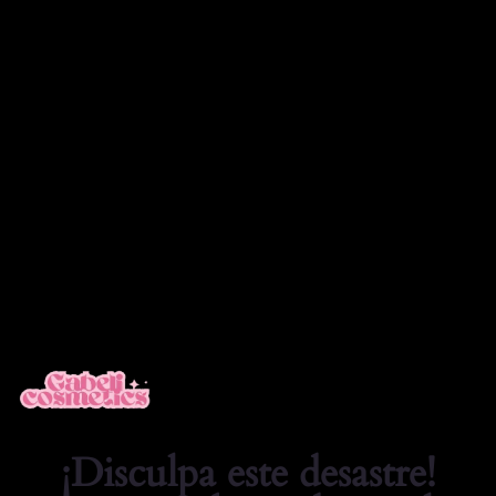
❤️ TIENDA Cosmetica Online Cosmeticos
Acceder
¡Disculpa este desastre!