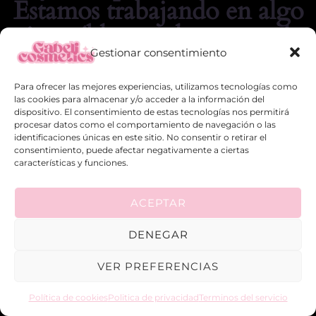
Estamos trabajando en algo
increíble, ¡vuelve pronto!
Gestionar consentimiento
Para ofrecer las mejores experiencias, utilizamos tecnologías como
las cookies para almacenar y/o acceder a la información del
dispositivo. El consentimiento de estas tecnologías nos permitirá
procesar datos como el comportamiento de navegación o las
identificaciones únicas en este sitio. No consentir o retirar el
consentimiento, puede afectar negativamente a ciertas
características y funciones.
ACEPTAR
DENEGAR
VER PREFERENCIAS
Política de cookies
Politica de privacidad
Terminos del servicio