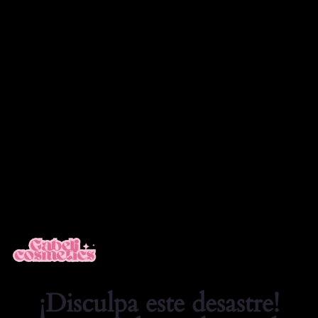
❤️ TIENDA Cosmetica Online Cosmeticos
Acceder
¡Disculpa este desastre!