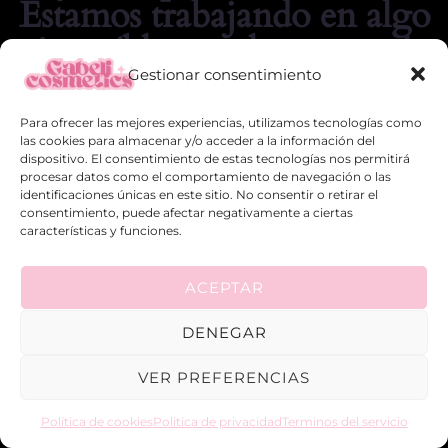
Estamos trabajando en algo
increíble, ¡vuelve pronto!
Gestionar consentimiento
Para ofrecer las mejores experiencias, utilizamos tecnologías como
las cookies para almacenar y/o acceder a la información del
dispositivo. El consentimiento de estas tecnologías nos permitirá
procesar datos como el comportamiento de navegación o las
identificaciones únicas en este sitio. No consentir o retirar el
consentimiento, puede afectar negativamente a ciertas
características y funciones.
ACEPTAR
DENEGAR
VER PREFERENCIAS
Política de cookies
Politica de privacidad
Terminos del servicio