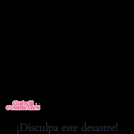
❤️ TIENDA Cosmetica Online Cosmeticos
Acceder
¡Disculpa este desastre!